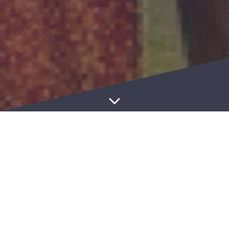
NOS TERRAINS EN VENTE
Chez DIWANE CORPORATION, il y a un
terrain pour chacun !
Jeune actif ?
Commence ton investissement